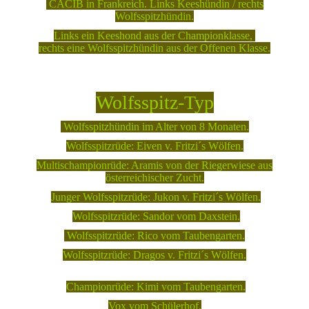
CACIB in Frankreich. Links Keeshündin / rechts
Wolfsspitzhündin.
Links ein Keeshond aus der Championklasse,
rechts eine Wolfsspitzhündin aus der Offenen Klasse.
Wolfsspitz-Typ
Wolfsspitzhündin im Alter von 8 Monaten.
Wolfsspitzrüde: Eiven v. Fritzi´s Wölfen.
Multischampionrüde: Aramis von der Riegerwiese aus
österreichischer Zucht.
Junger Wolfsspitzrüde: Jukon v. Fritzi´s Wölfen.
Wolfsspitzrüde: Sandor vom Daxstein.
Wolfsspitzrüde: Rico vom Taubengarten.
Wolfsspitzrüde: Dragos v. Fritzi´s Wölfen.
Championrüde: Kimi vom Taubengarten.
Vox vom Schülerhof.