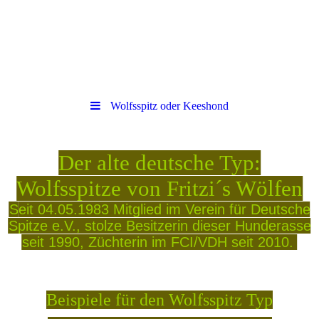
Wolfsspitz oder Keeshond
Der alte deutsche Typ:
Wolfsspitze von Fritzi´s Wölfen
S
eit 04.05.1983 Mitglied im Verein für Deutsche
Spitze e.V., stolze Besitzerin dieser Hunderasse
seit 1990, Züchterin im FCI/VDH seit 2010.
Beispiele für den Wolfsspitz Typ