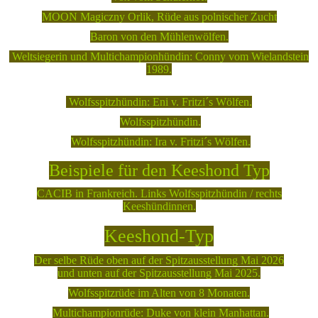
MOON Magiczny Orlik, Rüde aus polnischer Zucht
Baron von den Mühlenwölfen.
Weltsiegerin und Multichampionhündin: Conny vom Wielandstein
1989.
Wolfsspitzhündin: Eni v. Fritzi´s Wölfen.
Wolfsspitzhündin.
Wolfsspitzhündin: Ira v. Fritzi´s Wölfen.
Beispiele für den Keeshond Typ
CACIB in Frankreich. Links Wolfsspitzhündin / rechts
Keeshündinnen.
Keeshond-Typ
Der selbe Rüde oben auf der Spitzausstellung Mai 2026
und unten auf der Spitzausstellung Mai 2025.
Wolfsspitzrüde im Alten von 8 Monaten.
Multichampionrüde: Duke von klein Manhattan.