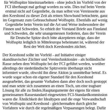
für Wolfsspitze hineinzuarbeiten - ohne jedoch im Vorfeld von der
FCI überhaupt mal gefragt worden zu sein. Dies traf beim Verein
erstmal nicht auf Gegenliebe, da man selbst von Vereinsseite aus
den Keeshond zu dieser Zeit als reinen Showhund betrachtete, ganz
im Gegensatz zum Gebrauchshund Wolfsspitz. Ebenfalls auf wenig
Gegenliebe beim Verein traf die Art und Weise insbesondere der
Finnen und Schweden. So erhielt der Vorstand Briefe aus Finnland
und Schweden, die sehr unangemessen forderten, dass der Verein
für Deutsche Spitze doch bitte akzeptieren möge, dass der
Wolfsspitz lediglich in Mitteleuropa beheimatet ist, während der
Rest der Welt doch Keeshonden züchtet.
Der Keeshond sollte im Vorfeld - auf Initiative einiger
skandinavischer Züchter und Vereinsfunktionäre - als holländische
Rasse neben dem Wolfsspitz bei der FCI geführt werden, worüber
allerdings der niederländische Spitzverein überhaupt nicht
informiert wurde, obwohl ihn diese Aktion ja unmittelbar betraf. Es
wurde sogar schon ein eigener Standard für den Keeshond
ausgearbeitet, das gesamte Vorhaben dann aber doch noch gestoppt
und man setzte sich zusammen an einen Tisch, um eine tragbare
Lösung für alle zu finden.Hauptargumente der eigens für einen
gemeinsamen Rassestandard eingesetzten FCI-Standardkommission
waren die Ähnlichkeit der Idealtypen und die enge Verwandtschaft
von Wolfsspitz und Keeshond - gleichermaßen durch gleiche
Vorfahren wie durch die regelmäßigen Verpaarungen belegt. Dafür