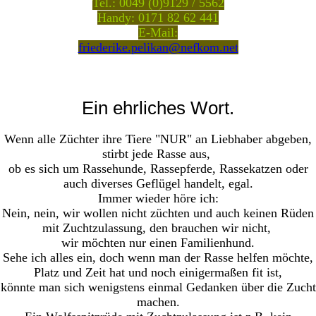
Tel.: 0049 (0)9129 / 5562
Handy: 0171 82 62 441
E-Mail:
friederike.pelikan@nefkom.net
Ein ehrliches Wort.
Wenn alle Züchter ihre Tiere "NUR" an Liebhaber abgeben,
stirbt jede Rasse aus,
ob es sich um Rassehunde, Rassepferde, Rassekatzen oder
auch diverses Geflügel handelt, egal.
Immer wieder höre ich:
Nein, nein, wir wollen nicht züchten und auch keinen Rüden
mit Zuchtzulassung, den brauchen wir nicht,
wir möchten nur einen Familienhund.
Sehe ich alles ein, doch wenn man der Rasse helfen möchte,
Platz und Zeit hat und noch einigermaßen fit ist,
könnte man sich wenigstens einmal Gedanken über die Zucht
machen.