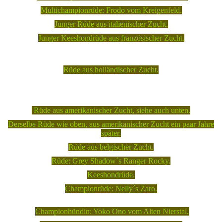
Multichampionrüde: Frodo vom Kreigenfeld.
Junger Rüde aus italienischer Zucht.
Junger Keeshondrüde aus französischer Zucht.
Rüde aus holländischer Zucht.
Rüde aus amerikanischer Zucht, siehe auch unten.
Derselbe Rüde wie oben, aus amerikanischer Zucht ein paar Jahre
später.
Rüde aus belgischer Zucht.
Rüde: Grey Shadow´s Ranger Rocky.
Keeshondrüde.
Championrüde: Nelly´s Zaro.
Championhündin: Yoko Ono vom Alten Nierstal.